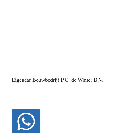
Kan ik je ergens mee helpen?
Laat het me weten en ik help
je graag verder.
P.C. de Winter
Eigenaar Bouwbedrijf P.C. de Winter B.V.