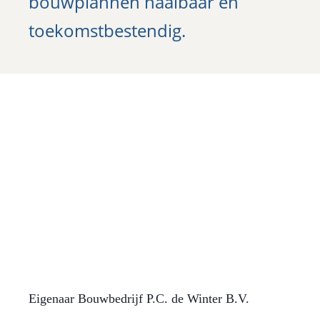
bouwplannen haalbaar en
toekomstbestendig.
Kan ik je ergens mee helpen?
Laat het me weten en ik help
je graag verder.
P.C. de Winter
Eigenaar Bouwbedrijf P.C. de Winter B.V.