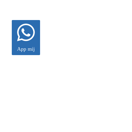
App mij
E-mail
0596 – 572 503